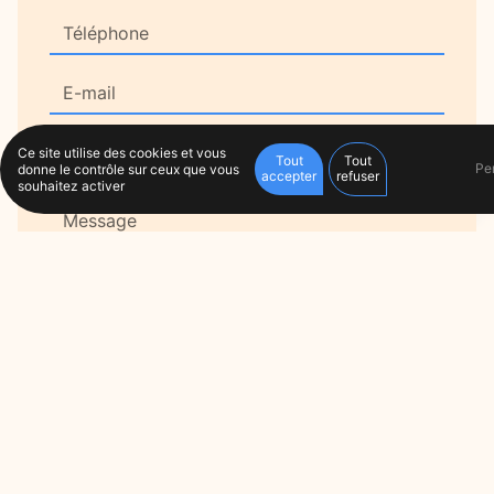
Ce site utilise des cookies et vous
Tout
Tout
Pe
donne le contrôle sur ceux que vous
accepter
refuser
souhaitez activer
En cochant cette case, j'accepte les conditions
particulières ci-dessous **