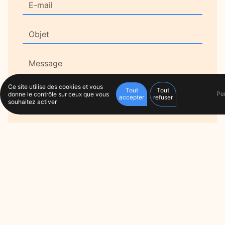
Ce site utilise des cookies et vous
Tout
Tout
Pe
donne le contrôle sur ceux que vous
accepter
refuser
souhaitez activer
En cochant cette case, j'accepte les conditions
particulières ci-dessous **