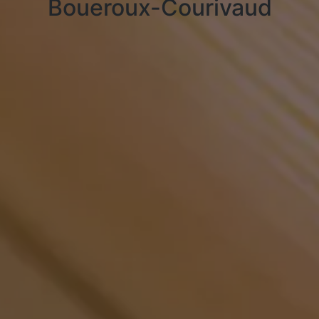
Boueroux-Courivaud