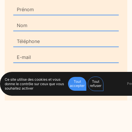
Ce site utilise des cookies et vous
Tout
Tout
Pe
donne le contrôle sur ceux que vous
accepter
refuser
souhaitez activer