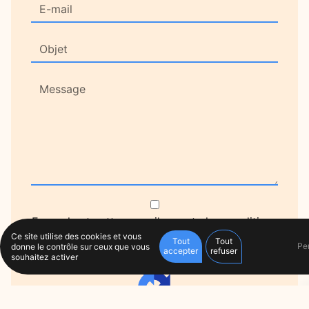
En cochant cette case, j'accepte les conditions
Ce site utilise des cookies et vous
particulières ci-dessous **
Tout
Tout
Pe
donne le contrôle sur ceux que vous
accepter
refuser
souhaitez activer